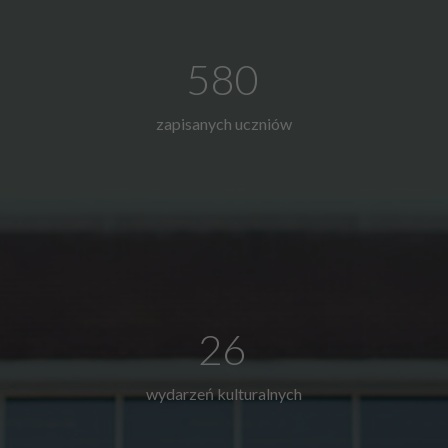
580
zapisanych uczniów
26
wydarzeń kulturalnych