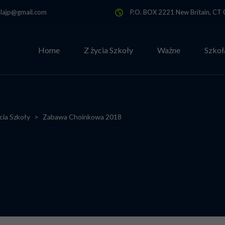
olajp@gmail.com
P.O. BOX 2221 New Britain, C
Home
Z życia Szkoły
Ważne
Szkoł
cia Szkoły
>
Zabawa Choinkowa 2018