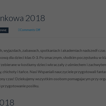
inkowa 2018
on
Comments Off
INNE
Zabawa
Choinkowa
2018
ach, wyjazdach, zabawach, spotkaniach i akademiach nadszedł czas
ową dla dzieci klas 0-3. Po smacznym, słodkim poczęstunku w k
przebierane w kostiumy dzieci wkraczały z uśmiechem i zachwytem
, chichoty i tańce. Nasi Wspaniali nauczyciele przygotowali fanta
ędzony czas! Dziekujemy wszystkim osobom pomagajacym przy orga
i przygotowanie posilku.
2018