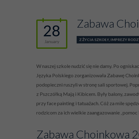
Zabawa Cho
28
Z ŻYCIA SZKOŁY
,
IMPREZY RODZ
January
W naszej szkole nudzić się nie damy. Po ognisk
Języka Polskiego zorganizowała Zabawę Choink
podopieczni ruszyli w stronę sali sportowej. Po
z Pszczółką Mają i Kibicem. Były balony, zawody
przy face painting i tatuażach. Cóż za mile sp
rodzicom za ich wielkie zaangazowanie , pomoc 
Zabawa Choinkowa 