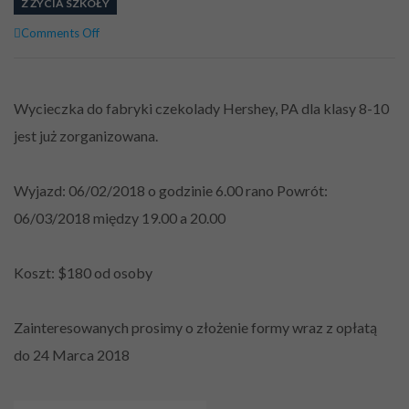
Z ŻYCIA SZKOŁY
on
Comments Off
Wycieczka
do
Hershey,
PA
Wycieczka do fabryki czekolady Hershey, PA dla klasy 8-10
dla
jest już zorganizowana.
klasy
8-
10
Wyjazd: 06/02/2018 o godzinie 6.00 rano
Powrót:
Zapach
Czekolady
06/03/2018 między 19.00 a 20.00
Koszt: $180 od osoby
Zainteresowanych prosimy o złożenie formy wraz z opłatą
do 24 Marca 2018