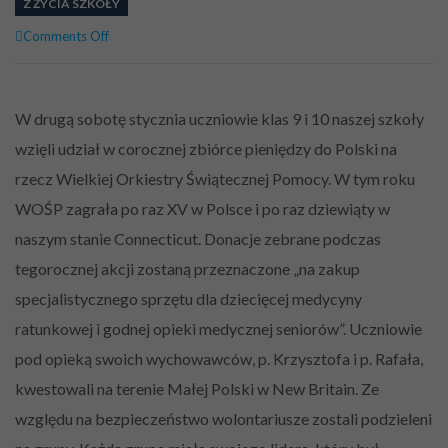
Z ŻYCIA SZKOŁY
on
Comments Off
Wielka
Orkiestra
Świątecznej
Pomocy
W drugą sobotę stycznia uczniowie klas 9 i 10 naszej szkoły
–
wzięli udział w corocznej zbiórce pieniędzy do Polski na
Siema!
rzecz Wielkiej Orkiestry Świątecznej Pomocy. W tym roku
WOŚP zagrała po raz XV w Polsce i po raz dziewiąty w
naszym stanie Connecticut. Donacje zebrane podczas
tegorocznej akcji zostaną przeznaczone „na zakup
specjalistycznego sprzętu dla dziecięcej medycyny
ratunkowej i godnej opieki medycznej seniorów”. Uczniowie
pod opieką swoich wychowawców, p. Krzysztofa i p. Rafała,
kwestowali na terenie Małej Polski w New Britain. Ze
względu na bezpieczeństwo wolontariusze zostali podzieleni