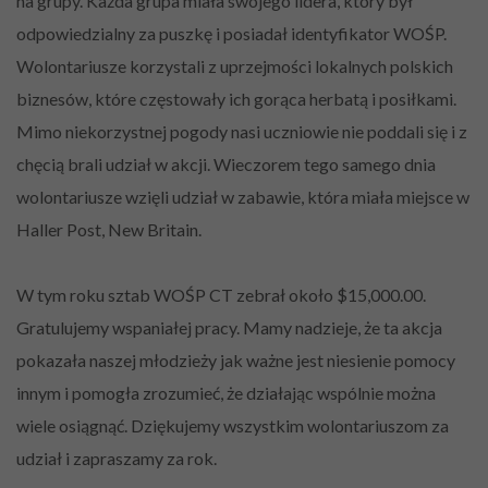
na grupy. Każda grupa miała swojego lidera, który był
odpowiedzialny za puszkę i posiadał identyfikator WOŚP.
Wolontariusze korzystali z uprzejmości lokalnych polskich
biznesów, które częstowały ich gorąca herbatą i posiłkami.
Mimo niekorzystnej pogody nasi uczniowie nie poddali się i z
chęcią brali udział w akcji. Wieczorem tego samego dnia
wolontariusze wzięli udział w zabawie, która miała miejsce w
Haller Post, New Britain.
W tym roku sztab WOŚP CT zebrał około $15,000.00.
Gratulujemy wspaniałej pracy. Mamy nadzieje, że ta akcja
pokazała naszej młodzieży jak ważne jest niesienie pomocy
innym i pomogła zrozumieć, że działając wspólnie można
wiele osiągnąć. Dziękujemy wszystkim wolontariuszom za
udział i zapraszamy za rok.