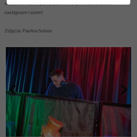
wszystkim za wspaniałą atmosferę i do zobaczenia
następnym razem!
Zdjęcia: Paulina Sobon
Previous
Next