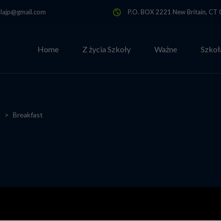
olajp@gmail.com
P.O. BOX 2221 New Britain, C
Home
Z życia Szkoły
Ważne
Szkoł
l
>
Breakfast