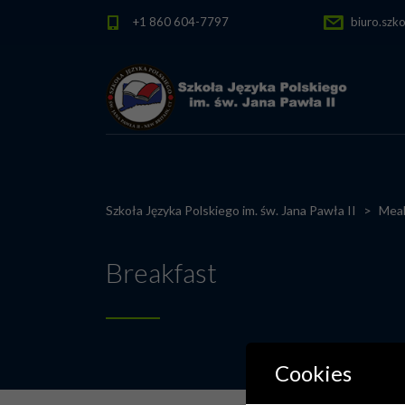
+1 860 604-7797
biuro.szk
Szkoła Języka Polskiego im. św. Jana Pawła II
>
Mea
Breakfast
Cookies