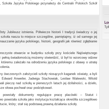
 Szkoła Języka Polskiego przynależy do Centralii Polskich Szkół
Lo
Tyl
y Jubileusz istnienia. Półwiecze historii I tradycji świadczy o jej
e, szkoła nasza to miejsce szczególne, pamiętajmy, iż od samego jej
uczanie języka polskiego, historii, geografii jak również zgłębianie
roczyste otwarcie w budynku szkoły przy kościele Najświętszego
z pełną świadomością możemy stwierdzić, iż był to wzorcowy odzew
 któremu zależało na odrodzeniu języka polskiego z obawy o utratę
olenia.
y ówczesnych założycieli szkoły niosących kaganek oświaty, a byli
, Edward Anweiler, Jadwiga Stachowiak, Lesław Walewski, Witold
li pieczę nad szkołą w pierwszych latach jej dziłalności, a dzieło,
ejsze słowa pochwał oraz podziękowań.
 powstały dokumenty regulujące pracę placówki – Statut i
 powstała szkoła jako instytucja kształcąca określiła szczegółowo
cie, ktόry; stał się podstawą prawną działania szkoły.