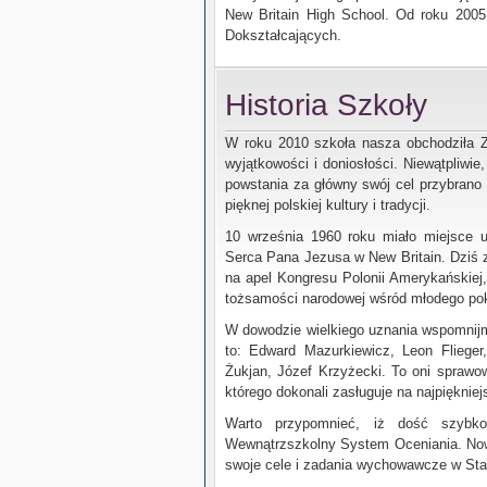
New Britain High School. Od roku 2005,
Dokształcających.
Historia Szkoły
W roku 2010 szkoła nasza obchodziła Złot
wyjątkowości i doniosłości. Niewątpliwi
powstania za główny swój cel przybrano na
pięknej polskiej kultury i tradycji.
10 września 1960 roku miało miejsce u
Serca Pana Jezusa w New Britain. Dziś 
na apel Kongresu Polonii Amerykańskiej,
tożsamości narodowej wśród młodego pok
W dowodzie wielkiego uznania wspomnijm
to: Edward Mazurkiewicz, Leon Flieger
Żukjan, Józef Krzyżecki. To oni sprawowa
którego dokonali zasługuje na najpiękni
Warto przypomnieć, iż dość szybko
Wewnątrzszkolny System Oceniania. Nowo
swoje cele i zadania wychowawcze w Statu