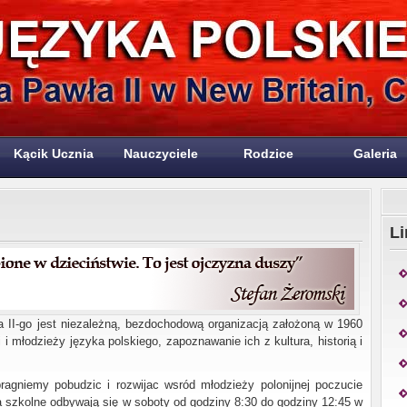
Kącik Ucznia
Nauczyciele
Rodzice
Galeria
Li
 II-go jest niezależną, bezdochodową organizacją założoną w 1960
i młodzieży języka polskiego, zapoznawanie ich z kultura, historią i
agniemy pobudzic i rozwijac wsród młodzieży polonijnej poczucie
 szkolne odbywają się w soboty od godziny 8:30 do godziny 12:45 w