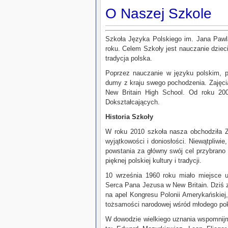
O Naszej Szkole
Szkoła Języka Polskiego im. Jana Pawla
roku. Celem Szkoły jest nauczanie dzieci 
tradycja polska.
Poprzez nauczanie w języku polskim, pr
dumy z kraju swego pochodzenia. Zajęci
New Britain High School. Od roku 200
Dokształcających.
Historia Szkoły
W roku 2010 szkoła nasza obchodziła Złot
wyjątkowości i doniosłości. Niewątpliwi
powstania za główny swój cel przybrano na
pięknej polskiej kultury i tradycji.
10 września 1960 roku miało miejsce u
Serca Pana Jezusa w New Britain. Dziś 
na apel Kongresu Polonii Amerykańskiej,
tożsamości narodowej wśród młodego pok
W dowodzie wielkiego uznania wspomnijm