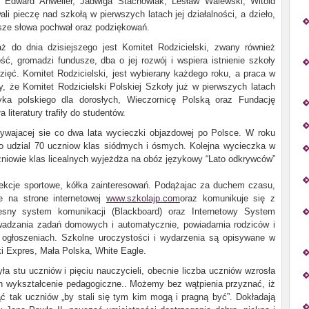
, Edward Anweiler, Jadwiga Stachowiak, Lesław Walewski, Witold
li pieczę nad szkołą w pierwszych latach jej działalności, a dzieło,
ejsze słowa pochwał oraz podziękowań.
 do dnia dzisiejszego jest Komitet Rodzicielski, zwany rόwnież
ość, gromadzi fundusze, dba o jej rozwój i wspiera istnienie szkoły
ięć. Komitet Rodzicielski, jest wybierany każdego roku, a praca w
, że Komitet Rodzicielski Polskiej Szkoły już w pierwszych latach
zyka polskiego dla dorosłych, Wieczornicę Polską oraz Fundację
 literatury trafiły do studentów.
bywajacej sie co dwa lata wycieczki objazdowej po Polsce. W roku
o udzial 70 uczniow klas siódmych i ósmych. Kolejna wycieczka w
czniowie klas licealnych wyjeżdża na obóz językowy “Lato odkrywców”
 sekcje sportowe, kółka zainteresowań. Podążajac za duchem czasu,
e na strone internetowej
www.szkolajp.com
oraz komunikuje się z
esny system komunikacji (Blackboard) oraz Internetowy System
wadzania zadań domowych i automatycznie, powiadamia rodziców i
ogłoszeniach. Szkolne uroczystości i wydarzenia są opisywane w
ski Expres, Mała Polska, White Eagle.
a stu uczniów i pięciu nauczycieli, obecnie liczba uczniów wzrosła
ch wykształcenie pedagogiczne.. Możemy bez wątpienia przyznać, iż
ąć tak uczniów „by stali się tym kim mogą i pragną być”. Dokładają