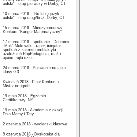
polski" - etap pierwszy w Derby, CT
10 marca 2018 - "Bo lubię język
polski" - etap drugi/finał, Derby, CT
15 marca 2018 - Międzynarodowy
Konkurs "Kangur Matematyczny"
17 marca 2018 - spotkanie - Dobromir
"Mak" Makowski - raper, inicjator
spotkań z zakresu profilaktyki
uzależnień RapPedagogia, mąż i
ojciec trójki dzieci.
24 marca 2018 - Polowanie na jajka -
klasy 0-3
Kwiecień 2018 - Finał Konkursu -
Mistrz ortografii
19 maja 2018 - Egzamin
Certifikatowy, NY
19 maja 2018 - Akademia z okazji
Dnia Mamy i Taty
2 czerwca 2018 - wycieczki klasowe
8 czerwca 2018 - Dyskoteka dla