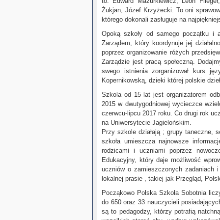
to: Edward Mazurkiewicz, Leon Flieger
Żukjan, Józef Krzyżecki. To oni sprawowa
którego dokonali zasługuje na najpiękni
Opoką szkoły od samego początku i aż
Zarządem, który koordynuje jej działaln
poprzez organizowanie różych przedsięwz
Zarządzie jest pracą społeczną. Dodajmy
swego istnienia zorganizował kurs ję
Kopernikowską, dzieki której polskie dzieła
Szkola od 15 lat jest organizatorem od
2015 w dwutygodniowej wycieczce wziel
czerwcu-lipcu 2017 roku. Co drugi rok u
na Uniwersytecie Jagielońskim.
Przy szkole działają ; grupy taneczne,
szkoła umieszcza najnowsze informacj
rodzicami i uczniami poprzez nowocz
Edukacyjny, który daje możliwość wpro
uczniów o zamieszczonych zadaniach i 
lokalnej prasie , takiej jak Przegląd, Pol
Począkowo Polska Szkoła Sobotnia liczył
do 650 oraz 33 nauczycieli posiadający
są to pedagodzy, którzy potrafią natchn