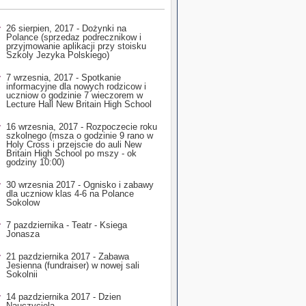
26 sierpien, 2017 - Dożynki na
Polance (sprzedaz podrecznikow i
przyjmowanie aplikacji przy stoisku
Szkoly Jezyka Polskiego)
7 wrzesnia, 2017 - Spotkanie
informacyjne dla nowych rodzicow i
uczniow o godzinie 7 wieczorem w
Lecture Hall New Britain High School
16 wrzesnia, 2017 - Rozpoczecie roku
szkolnego (msza o godzinie 9 rano w
Holy Cross i przejscie do auli New
Britain High School po mszy - ok
godziny 10:00)
30 wrzesnia 2017 - Ognisko i zabawy
dla uczniow klas 4-6 na Polance
Sokolow
7 pazdziernika - Teatr - Ksiega
Jonasza
21
pazdziernika 2017 - Zabawa
Jesienna (fundraiser) w nowej sali
Sokolnii
14 pazdziernika 2017 - Dzien
Nauczyciela