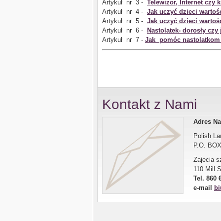
Artykuł nr 3 -
Telewizor, Internet czy 
Artykuł nr 4 -
Jak uczyć dzieci wartośc
Artykuł nr 5 -
Jak uczyć dzieci wartośc
Artykuł nr 6 -
Nastolatek- dorosły czy
Artykuł nr 7 -
Jak pomóc nastolatkom 
Kontakt z Nami
Adres Na
Polish La
P.O. BOX
Zajecia 
110 Mill 
Tel. 860 
e-mail
bi