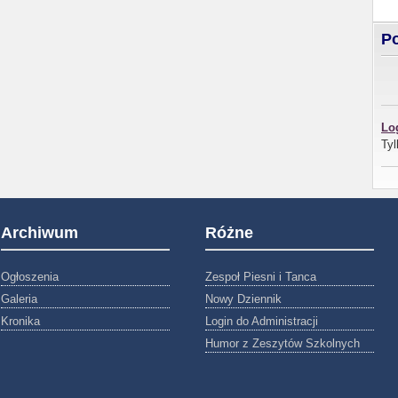
Po
Lo
Tyl
Archiwum
Różne
Ogłoszenia
Zespoł Piesni i Tanca
Galeria
Nowy Dziennik
Kronika
Login do Administracji
Humor z Zeszytów Szkolnych