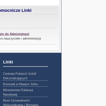
mocnicze Linki
gin do Administracji
ko nauczyciele i administracja
Linki
Centrala Polskich Szkół
Dokształcających
Konsulat w Nowym Jorku
Ministerstwo Edukacji
Narodowej
Biuro Uznawalności
Wykształcenia i Wymiany