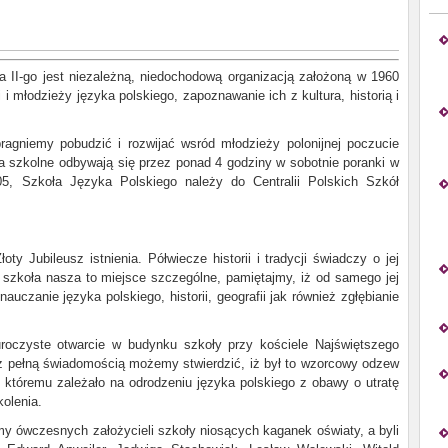
 II-go jest niezależną, niedochodową organizacją założoną w 1960
i młodzieży języka polskiego, zapoznawanie ich z kultura, historią i
agniemy pobudzić i rozwijać wsród młodzieży polonijnej poczucie
a szkolne odbywają się przez ponad 4 godziny w sobotnie poranki w
5, Szkoła Języka Polskiego należy do Centralii Polskich Szkół
y Jubileusz istnienia. Półwiecze historii i tradycji świadczy o jej
e, szkoła nasza to miejsce szczególne, pamiętajmy, iż od samego jej
uczanie języka polskiego, historii, geografii jak również zgłębianie
roczyste otwarcie w budynku szkoły przy kościele Najświętszego
z pełną świadomością możemy stwierdzić, iż był to wzorcowy odzew
 któremu zależało na odrodzeniu języka polskiego z obawy o utratę
olenia.
y ówczesnych założycieli szkoły niosących kaganek oświaty, a byli