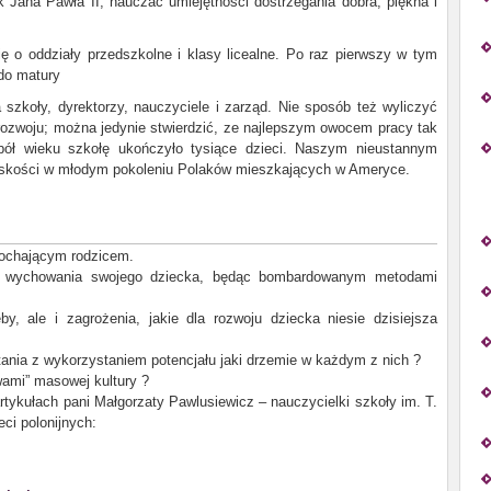
 Jana Pawła II, nauczać umiejętności dostrzegania dobra, piękna i
ę o oddziały przedszkolne i klasy licealne. Po raz pierwszy w tym
 do matury
a szkoły, dyrektorzy, nauczyciele i zarząd. Nie sposób też wyliczyć
j rozwoju; można jedynie stwierdzić, ze najlepszym owocem pracy tak
 pół wieku szkołę ukończyło tysiące dzieci. Naszym nieustannym
lskości w młodym pokoleniu Polaków mieszkających w Ameryce.
kochającym rodzicem.
el wychowania swojego dziecka, będąc bombardowanym metodami
by, ale i zagrożenia, jakie dla rozwoju dziecka niesie dzisiejsza
ania z wykorzystaniem potencjału jaki drzemie w każdym z nich ?
wami” masowej kultury ?
rtykułach pani Małgorzaty Pawlusiewicz – nauczycielki szkoły im. T.
eci polonijnych: