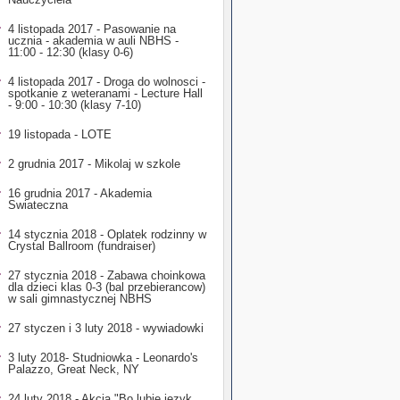
4 listopada 2017 - Pasowanie na
ucznia - akademia w auli NBHS -
11:00 - 12:30 (klasy 0-6)
4 listopada 2017 - Droga do wolnosci -
spotkanie z weteranami - Lecture Hall
- 9:00 - 10:30 (klasy 7-10)
19 listopada - LOTE
2 grudnia 2017 - Mikolaj w szkole
16 grudnia 2017 - Akademia
Swiateczna
14 stycznia 2018 - Oplatek rodzinny w
Crystal Ballroom (fundraiser)
27 stycznia 2018 - Zabawa choinkowa
dla dzieci klas 0-3 (bal przebierancow)
w sali gimnastycznej NBHS
27 styczen i 3 luty 2018 - wywiadowki
3 luty 2018- Studniowka - Leonardo's
Palazzo, Great Neck, NY
24 luty 2018 - Akcja "Bo lubię język