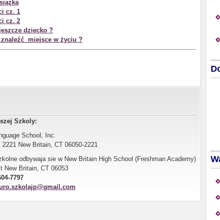
ksiązka
i cz. 1
i cz. 2
 jeszcze dziecko ?
znaleźć miejsce w życiu ?
Do
szej Szkoly:
nguage School, Inc.
 2221 New Britain, CT 06050-2221
W
szkolne odbywaja sie w New Britain High School (Freshman Academy)
St New Britain, CT 06053
604-7797
uro.szkolajp@gmail.com