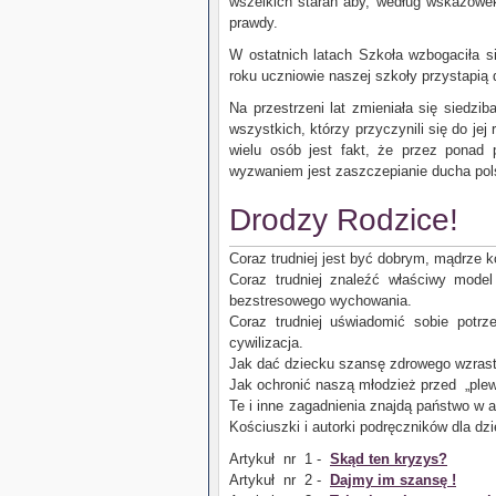
wszelkich starań aby, według wskazówek
prawdy.
W ostatnich latach Szkoła wzbogaciła si
roku uczniowie naszej szkoły przystapią
Na przestrzeni lat zmieniała się siedzib
wszystkich, którzy przyczynili się do je
wielu osób jest fakt, że przez ponad
wyzwaniem jest zaszczepianie ducha po
Drodzy Rodzice!
Coraz trudniej jest być dobrym, mądrze 
Coraz trudniej znaleźć właściwy mod
bezstresowego wychowania.
Coraz trudniej uświadomić sobie potrze
cywilizacja.
Jak dać dziecku szansę zdrowego wzrast
Jak ochronić naszą młodzież przed „ple
Te i inne zagadnienia znajdą państwo w a
Kościuszki i autorki podręczników dla dzi
Artykuł nr 1 -
Skąd ten kryzys?
Artykuł nr 2 -
Dajmy im szansę !