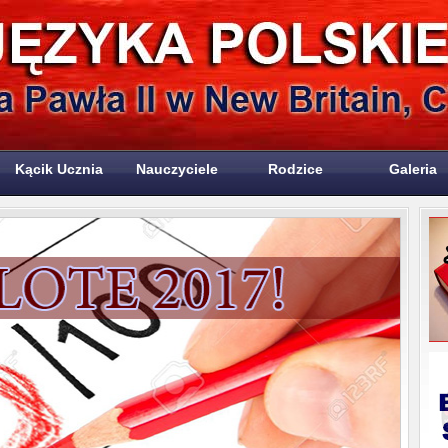
Kącik Ucznia
Nauczyciele
Rodzice
Galeria