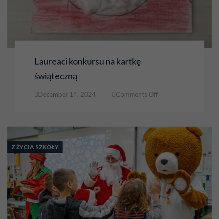
Laureaci konkursu na kartkę
świąteczną
on
December 14, 2024
Comments Off
Laureaci
konkursu
na
kartkę
świąteczną
Z ŻYCIA SZKOŁY