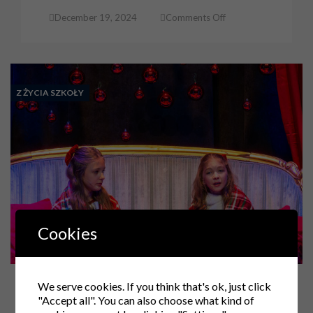
on
December 19, 2024
Comments Off
Wręczenie
medali
KEN
Z ŻYCIA SZKOŁY
Cookies
Akademia świąteczna
We serve cookies. If you think that's ok, just click
"Accept all". You can also choose what kind of
on
December 18, 2024
Comments Off